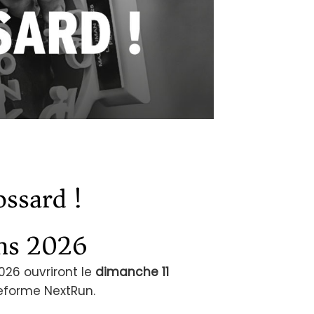
ssard !
ons 2026
026 ouvriront le
dimanche 11
teforme NextRun.