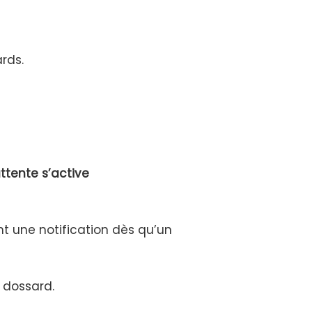
ards.
attente s’active
ent une notification dès qu’un
 dossard.